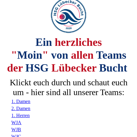
Ergebnisse / Liveticker
Stammvereine
Ein
herzliches
Sponsoren
"
Moin
"
von
allen
Teams
der
HSG
Lübecker
Bucht
Sporthallen der HSG
Klickt euch durch und schaut euch
um - hier sind all unserer Teams:
Vorstand / Kontakt
1. Damen
2. Damen
1. Herren
WJA
Impressum
WJB
WJC