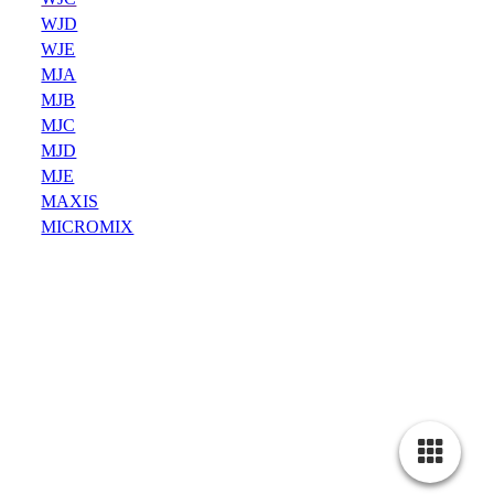
WJD
WJE
Datenschutz
MJA
MJB
MJC
MJD
MJE
MAXIS
MICROMIX